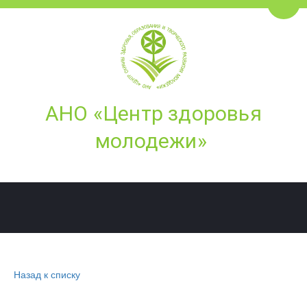
Пере
АНО ­­«Це­­нтр здоровья
молодежи»
Назад к списку