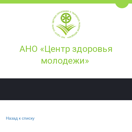
Пере
АНО ­­«Це­­нтр здоровья
молодежи»
Назад к списку